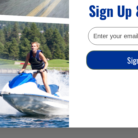
Sign Up
email
Sig