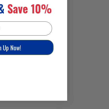
 &
Save 10%
n Up Now!