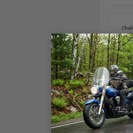
Chal
i
CÓDI
Bater
par
CÓDI